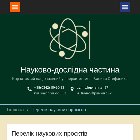
Перейти
до
вмісту
Науково-дослідна частина
Карпатський національний університет імені Василя Стефаника
+38(0342) 59-60-83
вул. Шевченка, 57
nauka@pnu.edu.ua
м. Івано-Франківськ
Головна
Перелік наукових проєктів
Перелік наукових проєктів