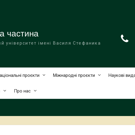
а частина
й університет імені Василя Стефаника
аціональні проєкти
Міжнародні проєкти
Наукові вид
и
Про нас