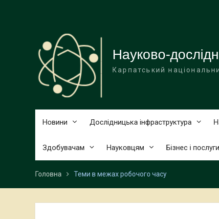
Перейти
до
вмісту
Науково-дослідн
Карпатський національни
Новини
Дослідницька інфраструктура
Н
Здобувачам
Науковцям
Бізнес і послуг
Головна
Теми в межах робочого часу