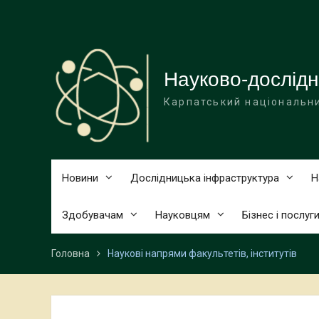
Перейти
до
вмісту
Науково-дослідн
Карпатський національни
Новини
Дослідницька інфраструктура
Н
Здобувачам
Науковцям
Бізнес і послуг
Головна
Наукові напрями факультетів, інститутів