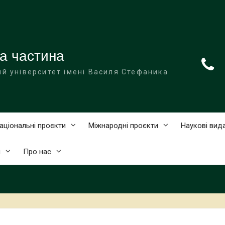
а частина
й університет імені Василя Стефаника
аціональні проєкти
Міжнародні проєкти
Наукові вид
и
Про нас