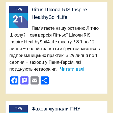
Літня Школа RIS Inspire
ТРА
21
HealthySoil4Life
Пам’ятаєте нашу останню Літню
Школу? Нова версія Літньої Школи RIS
Inspire HealthySoil4Life вже тут! З 1 по 12
липня – онлайн заняття з ґрунтознавства та
підприємницьких практик. З 29 липня по 1
серпня – заходи у Пеня-Гарсія, які
поєднують нетворкінг,
Читати далі
Facebook
Mastodon
Email
Поділитися
Фахові журнали ПНУ
ТРА