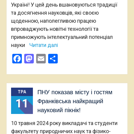
Україні! У цей день вшановуються традиції
та досягнення науковців, які своєю
щоденною, наполегливою працею
впроваджують новітні технології та
примножують інтелектуальний потенціал
науки
Читати далі
Facebook
Mastodon
Email
Поділитися
ПНУ показав місту і гостям
ТРА
11
Франківська найкращий
науковий пікнік!
10 травня 2024 року викладачі та студенти
факультету природничих наук та фізико-