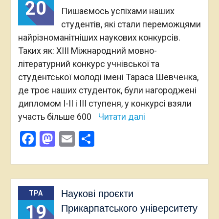
20
Пишаємось успіхами наших
студентів, які стали переможцями
найрізноманітніших наукових конкурсів.
Таких як: XIII Міжнародний мовно-
літературний конкурс учнівської та
студентської молоді імені Тараса Шевченка,
де троє наших студенток, були нагороджені
дипломом І-ІІ і ІІІ ступеня, у конкурсі взяли
участь більше 600
Читати далі
Facebook
Mastodon
Email
Поділитися
Наукові проєкти
ТРА
19
Прикарпатського університету