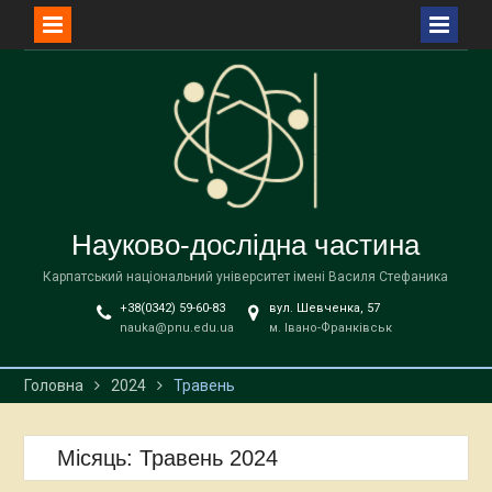
Перейти
до
вмісту
Науково-дослідна частина
Карпатський національний університет імені Василя Стефаника
+38(0342) 59-60-83
вул. Шевченка, 57
nauka@pnu.edu.ua
м. Івано-Франківськ
Головна
2024
Травень
Місяць:
Травень 2024