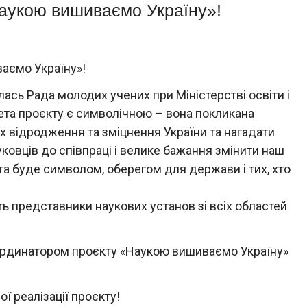
Наукою вишиваємо Україну»!
ваємо Україну»!
ась Рада молодих учених при Міністерстві освіти і
Мета проєкту є символічною – вона покликана
ях відродження та зміцнення України та нагадати
ковців до співпраці і велике бажання змінити наш
рта буде символом, оберегом для держави і тих, хто
ть представники наукових установ зі всіх областей
рдинатором проєкту «Наукою вишиваємо Україну»
ї реалізації проєкту!