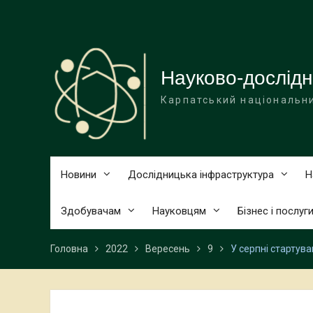
Перейти
до
вмісту
Науково-дослідн
Карпатський національни
Новини
Дослідницька інфраструктура
Н
Здобувачам
Науковцям
Бізнес і послуг
Головна
2022
Вересень
9
У серпні стартув