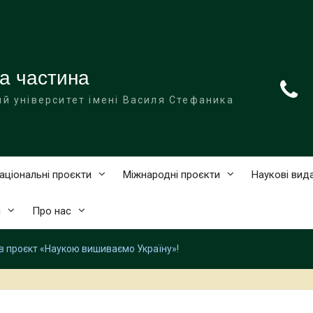
а частина
й університет імені Василя Стефаника
аціональні проєкти
Міжнародні проєкти
Наукові вид
и
Про нас
ав проєкт «Наукою вишиваємо Україну»!