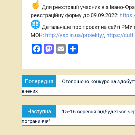
Для реєстрації учасників з Івано-Фра
реєстраційну форму до 09.09.2022:
https
Детальніше про проєкт на сайті РМУ 
МОН:
http://ysc.in.ua/proiekty/
,
https://cut
Facebook
Mastodon
Email
Поділитися
Навігація
Попередня
Попередня
Оголошено конкурс на здобутт
записів
публікація:
вчених
Наступна
Наступна
15-16 вересня відбудеться че
публікація:
пограниччя”