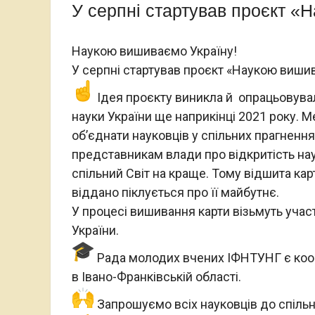
У серпні стартував проєкт «
Наукою вишиваємо Україну!
У серпні стартував проєкт «Наукою виши
Ідея проєкту виникла й опрацьовувал
науки України ще наприкінці 2021 року. 
об’єднати науковців у спільних прагненн
представникам влади про відкритість нау
спільний Світ на краще. Тому відшита ка
віддано піклується про її майбутнє.
У процесі вишивання карти візьмуть учас
України.
Рада молодих вчених ІФНТУНГ є коо
в Івано-Франківській області.
Запрошуємо всіх науковців до спільно