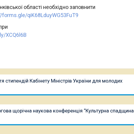
нківської області необхідно заповнити
://forms.gle/qiK68LduyWG53FuT9
при
t.ly/XCQ6l6B
я стипендій Кабінету Міністрів України для молодих
ргова щорічна наукова конференція “Культурна спадщина