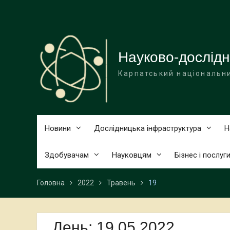
Перейти
до
вмісту
Науково-дослідн
Карпатський національни
Новини
Дослідницька інфраструктура
Н
Здобувачам
Науковцям
Бізнес і послуг
Головна
2022
Травень
19
День:
19.05.2022