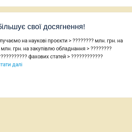
більшує свої досягнення!
алучаємо на наукові проєкти > ???????? млн. грн. на
 млн. грн. на закупівлю обладнання > ????????
??????????? фахових статей > ????????????
тати далі