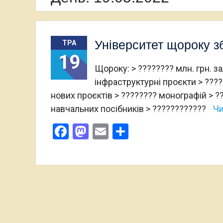
Університет щороку з
ТРА
19
Щороку: > ???????? млн. грн. з
інфраструктурні проєкти > ????
нових проєктів > ???????? монографій > ?
навчальних посібників > ????????????
Чи
Facebook
Mastodon
Email
Поділитися