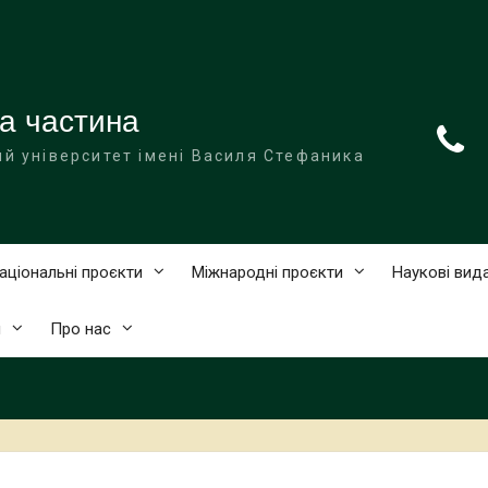
а частина
й університет імені Василя Стефаника
аціональні проєкти
Міжнародні проєкти
Наукові вид
и
Про нас