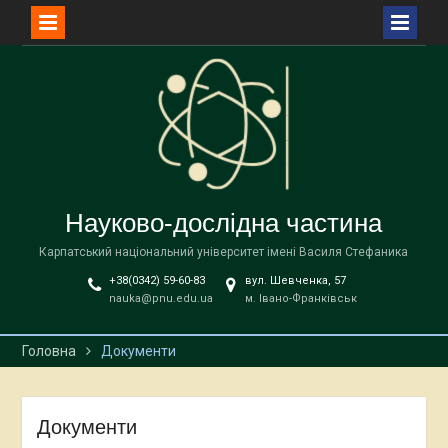
Перейти
до
вмісту
Науково-дослідна частина
Карпатський національний університет імені Василя Стефаника
+38(0342) 59-60-83
вул. Шевченка, 57
nauka@pnu.edu.ua
м. Івано-Франківськ
Головна
Документи
Документи