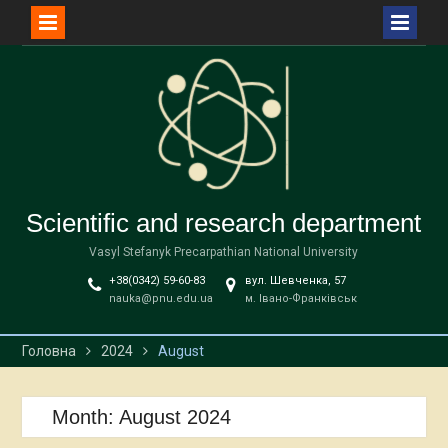
Перейти
до
вмісту
Scientific and research department
Vasyl Stefanyk Precarpathian National University
+38(0342) 59-60-83
вул. Шевченка, 57
nauka@pnu.edu.ua
м. Івано-Франківськ
Головна
2024
August
Month:
August 2024