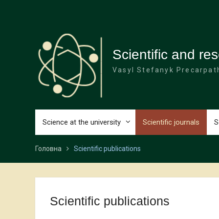
Перейти
до
вмісту
Scientific and r
Vasyl Stefanyk Precarpath
Science at the university
Scientific journals
S
Головна
Scientific publications
Scientific publications