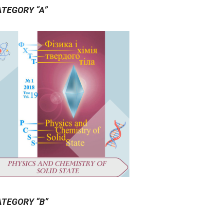
ATEGORY “A”
ATEGORY “B”