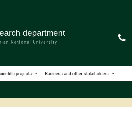
esearch department
ian National University
cientific projects
Business and other stakeholders