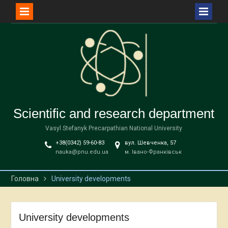
Перейти
до
вмісту
Scientific and research department
Vasyl Stefanyk Precarpathian National University
+38(0342) 59-60-83
вул. Шевченка, 57
nauka@pnu.edu.ua
м. Івано-Франківськ
Головна
University developments
University developments